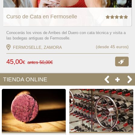
Curso de Cata en Fermoselle
Conocerás los vinos de Arribes del Duero con cata técnica y visita a
las bodegas antiguas de Fermoselle.
(desde 45 euros)
FERMOSELLE, ZAMORA
45,00
€
antes 50,00€
Ver
oferta
TIENDA ONLINE