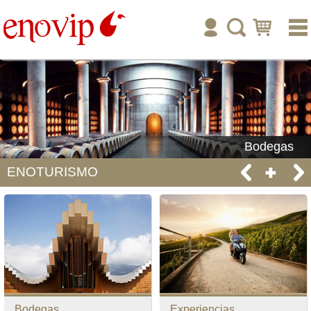
inicio
enoturismo
tienda online
publicar
Bodegas
ENOTURISMO
ayuda
tu cuenta
Bodegas
Experiencias