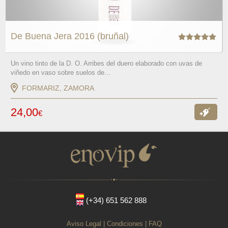
De Buena Jera 2016 (bruñal)
Un vino tinto de la D. O. Arribes del duero elaborado con uvas de
viñedo en vaso sobre suelos de…
FORMARIZ, ZAMORA
24,00
€
Ver
oferta
(+34) 651 562 888
Aviso Legal
|
Condiciones
|
FAQ