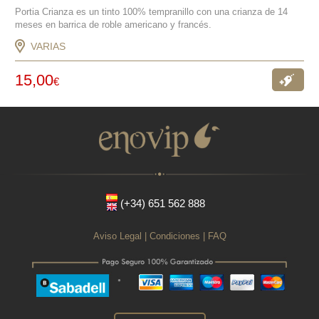
Portia Crianza es un tinto 100% tempranillo con una crianza de 14
meses en barrica de roble americano y francés.
VARIAS
15,00
€
Ver
oferta
(+34) 651 562 888
Aviso Legal
|
Condiciones
|
FAQ