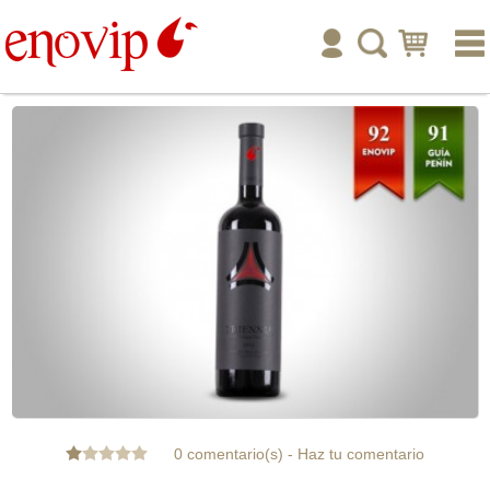
inicio
enoturismo
tienda online
publicar
ayuda
tu cuenta
0 comentario(s)
-
Haz tu comentario