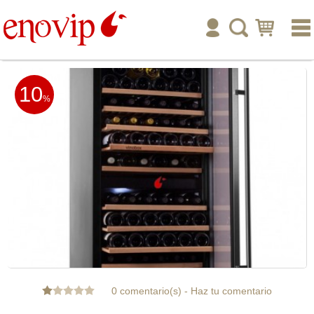
inicio
10
enoturismo
%
tienda online
publicar
ayuda
tu cuenta
0 comentario(s)
-
Haz tu comentario