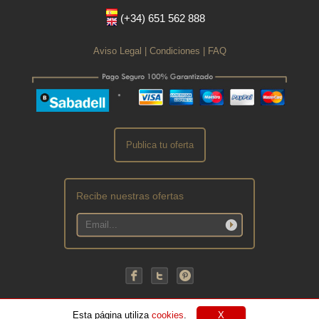
(+34) 651 562 888
Aviso Legal
|
Condiciones
|
FAQ
Publica tu oferta
Recibe nuestras ofertas
Esta página utiliza
cookies
.
X