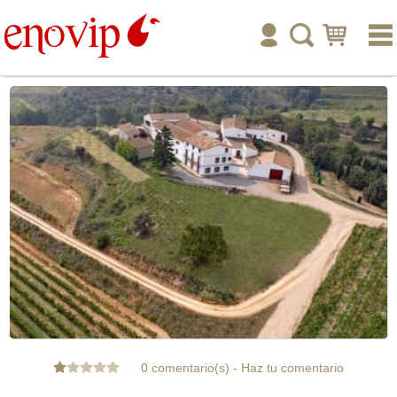
inicio
enoturismo
tienda online
publicar
ayuda
tu cuenta
0 comentario(s)
-
Haz tu comentario