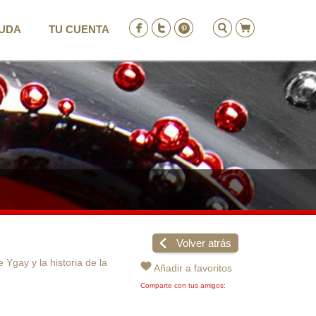
UDA
TU CUENTA
ENTRAR
REGISTRO
Volver atrás
Ygay y la historia de la
Añadir a favoritos
Comparte con tus amigos: