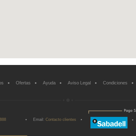
os
Ofertas
Ayuda
Aviso Legal
Condiciones
 888
Email:
Contacto clientes