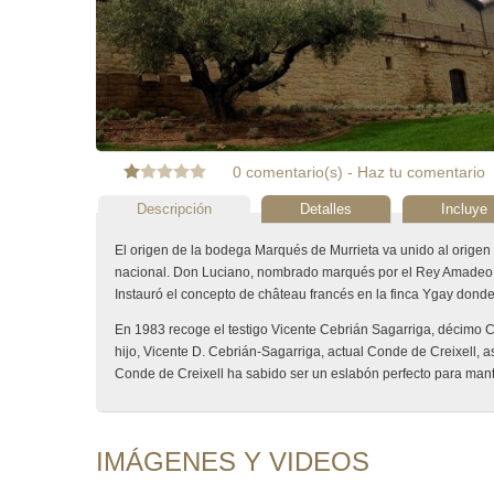
0 comentario(s)
-
Haz tu comentario
Descripción
Detalles
Incluye
El origen de la bodega Marqués de Murrieta va unido al origen 
nacional. Don Luciano, nombrado marqués por el Rey Amadeo de 
Instauró el concepto de château francés en la finca Ygay donde
En 1983 recoge el testigo Vicente Cebrián Sagarriga, décimo Co
hijo, Vicente D. Cebrián-Sagarriga, actual Conde de Creixell, a
Conde de Creixell ha sabido ser un eslabón perfecto para mante
IMÁGENES Y VIDEOS