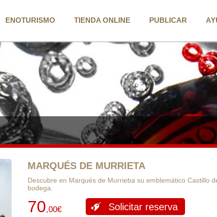
ENOTURISMO
TIENDA ONLINE
PUBLICAR
AY
MARQUÉS DE MURRIETA
Descubre en Marqués de Murrieba su emblemático Castillo de 
bodega.
70
Solicitar reserva
,00€