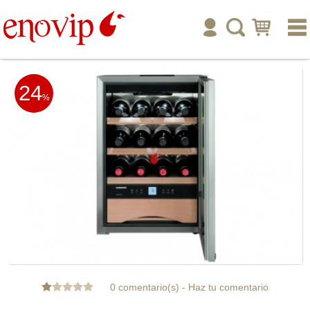
inicio
24
enoturismo
%
tienda online
publicar
ayuda
tu cuenta
0 comentario(s)
-
Haz tu comentario