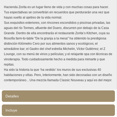
Hacienda Zorita es un lugar lleno de vida y con muchas cosas para hacer.
Tus espectativas se convertirán en recuerdos que perdurarán una vez que
hayas vuelto al ajetreo de la vida normal.
Sus exquisitos exteriores, con rincones escondidos y piscinas privadas, las
aguas del río Tormes, afluente del Duero, discurren por debajo de la Casa
Grande. Dentro de ella encontrarás el restaurante Zorita’s Kitchen, cuya su
filosofía farm-to-table "De la granja a la mesa" ha obtenido la prestigiosa
distinción Kilómetro Cero por sus alimentos sanos y ecológicos; el
wine&dine bar; el Gastro del chef estrella Michelin, Víctor Gutiérrez; el Z
Lounge, con su menú de vinos y películas; y el relajante spa con técnicas de
vinoterapia. Todo cuidadosamente hecho a medida para mimarte y que
repitas.
Ha sido la historia la que ‘ha vestido’ los muros de sus exclusivas 40
habitaciones y villas. Pero, interiormente, han sido decoradas con un diseño
contemporáneo... Una mezcla llamada Classic Nouveau y aquí es del mejor.
Detalles
Incluye