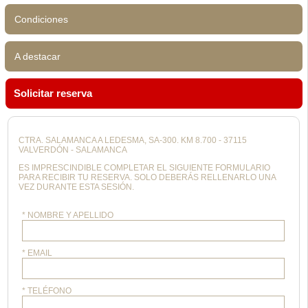
Condiciones
A destacar
Solicitar reserva
CTRA. SALAMANCA A LEDESMA, SA-300. KM 8.700 - 37115
VALVERDÓN - SALAMANCA
ES IMPRESCINDIBLE COMPLETAR EL SIGUIENTE FORMULARIO
PARA RECIBIR TU RESERVA. SOLO DEBERÁS RELLENARLO UNA
VEZ DURANTE ESTA SESIÓN.
* NOMBRE Y APELLIDO
* EMAIL
* TELÉFONO