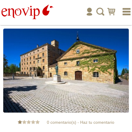
inicio
enoturismo
tienda online
publicar
ayuda
tu cuenta
0 comentario(s)
-
Haz tu comentario