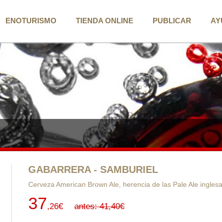
ENOTURISMO
TIENDA ONLINE
PUBLICAR
AY
L
GABARRERA - SAMBURIEL
Cerveza American Brown Ale, herencia de las Pale Ale inglesa
37
,26€
antes: 41,40€