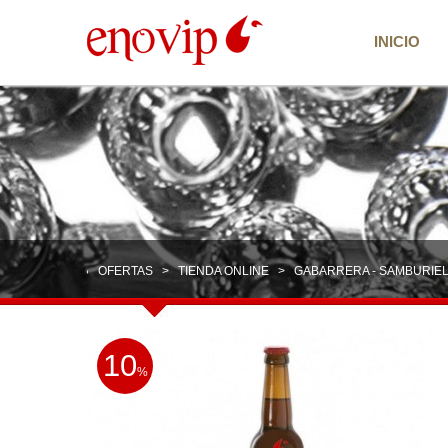
INICIO
OFERTAS
>
TIENDA ONLINE
> GABARRERA - SAMBURIE
10
%