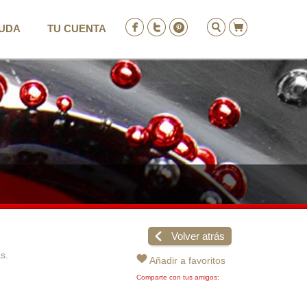
UDA
TU CUENTA
ENTRAR
REGISTRO
Volver atrás
s.
Añadir a favoritos
Comparte con tus amigos: