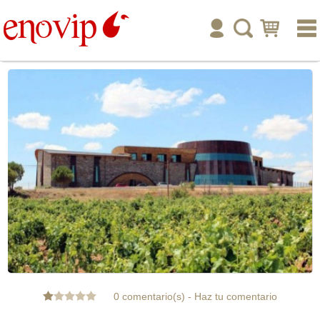
inicio
enoturismo
tienda online
publicar
ayuda
tu cuenta
0 comentario(s)
-
Haz tu comentario