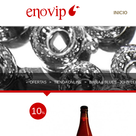
INICIO
OFERTAS
>
TIENDA ONLINE
> BIRRA & BLUES - JOHN LE
10
%