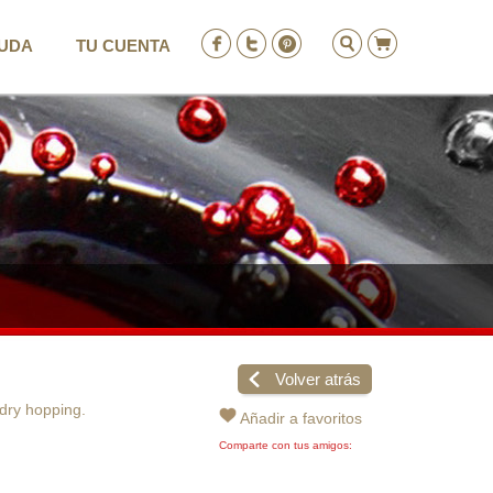
UDA
TU CUENTA
ENTRAR
REGISTRO
Volver atrás
 dry hopping.
Añadir a favoritos
Comparte con tus amigos: