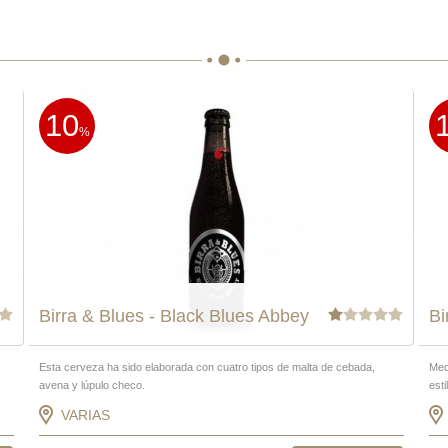
10
%
Birra & Blues - Black Blues Abbey
Bi
Esta cerveza ha sido elaborada con cuatro tipos de malta de cebada,
Med
avena y lúpulo checo.
esti
VARIAS