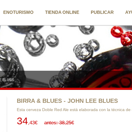
ENOTURISMO
TIENDA ONLINE
PUBLICAR
AY
E BLUES
BIRRA & BLUES - JOHN LEE BLUES
Esta cerveza Doble Red Ale está elaborada con la técnica de
34
,43€
antes: 38,25€