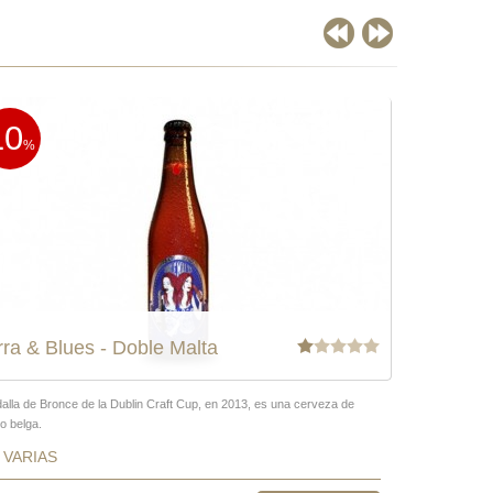
10
10
%
%
rra & Blues - Doble Malta
Birra & B
alla de Bronce de la Dublin Craft Cup, en 2013, es una cerveza de
Esta cerveza es
lo belga.
lúpulos de todo
VARIAS
VARIAS