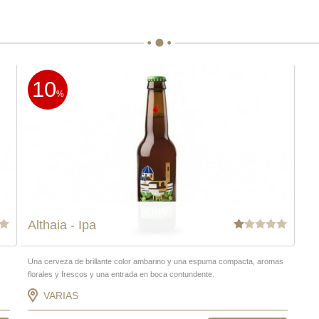
10
%
Althaia - Ipa
Una cerveza de brillante color ambarino y una espuma compacta, aromas
florales y frescos y una entrada en boca contundente.
VARIAS