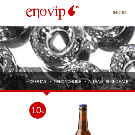
INICIO
OFERTAS
>
TIENDA ONLINE
> ALTHAIA - BLONDE ALE
10
%