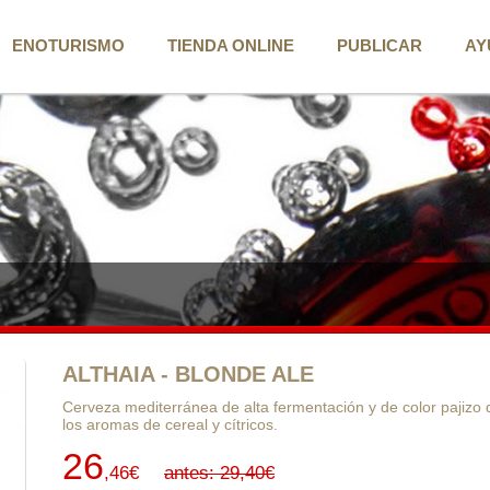
ENOTURISMO
TIENDA ONLINE
PUBLICAR
AY
ALTHAIA - BLONDE ALE
Cerveza mediterránea de alta fermentación y de color pajizo 
los aromas de cereal y cítricos.
26
,46€
antes: 29,40€