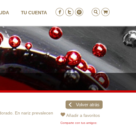
UDA
TU CUENTA
ENTRAR
REGISTRO
Volver atrás
dorado. En nariz prevalecen
Añadir a favoritos
Comparte con tus amigos: