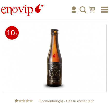
inicio
10
enoturismo
%
tienda online
publicar
ayuda
tu cuenta
0 comentario(s)
-
Haz tu comentario