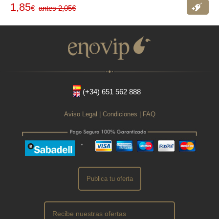
1,85
€
antes 2,05€
Ver
oferta
(+34) 651 562 888
Aviso Legal
|
Condiciones
|
FAQ
Publica tu oferta
Recibe nuestras ofertas